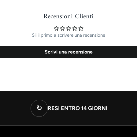
Recensioni Clienti
Sii il primo a scrivere una recensione
Scrivi una recensione
↻
RESI ENTRO 14 GIORNI