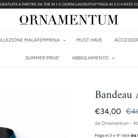
 GRATUITA A PARTIRE DA 70€ IN 1-2 GIORNI LAVORATIVI° PAGA IN 3 O 4 RATE 
LLEZIONE MALAFEMMENA
MUST HAVE
ACCESSOR
SUMMER PRIVE'
ABBIGLIAMENTO
Bandeau 
€34,00
€4
da
Ornamentum - Abb