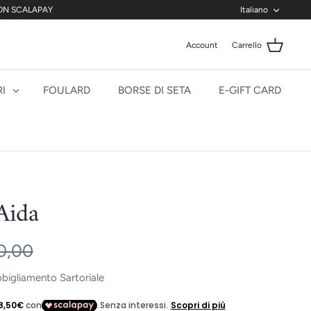
Lingua
CON SCALAPAY
Italiano
Account
Carrello
I
FOULARD
BORSE DI SETA
E-GIFT CARD
Aida
0,00
igliamento Sartoriale